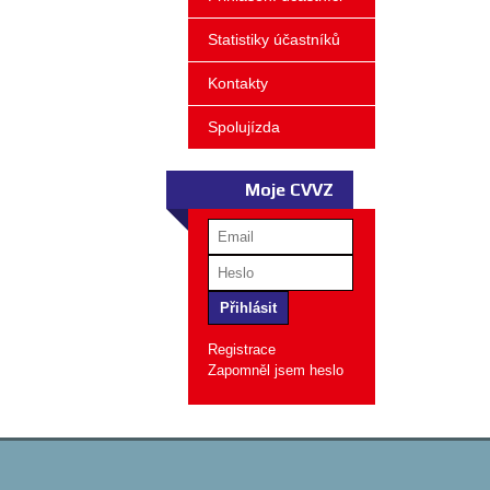
Statistiky účastníků
Kontakty
Spolujízda
Moje CVVZ
Registrace
Zapomněl jsem heslo