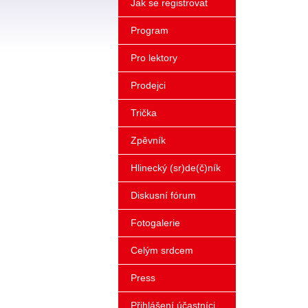
Jak se registrovat
Program
Pro lektory
Prodejci
Trička
Zpěvník
Hlinecký (sr)de(č)ník
Diskusní fórum
Fotogalerie
Celým srdcem
Press
Přihlášení účastníci