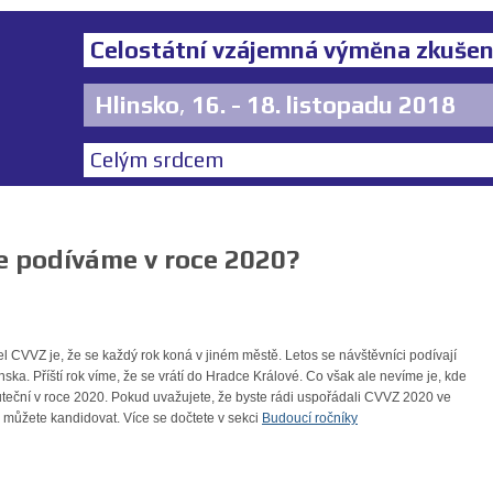
Celostátní vzájemná výměna zkušen
Hlinsko
,
16. - 18. listopadu 2018
Celým srdcem
 podíváme v roce 2020?
l CVVZ je, že se každý rok koná v jiném městě. Letos se návštěvníci podívají
nska. Příští rok víme, že se vrátí do Hradce Králové. Co však ale nevíme je, kde
eční v roce 2020. Pokud uvažujete, že byste rádi uspořádali CVVZ 2020 ve
můžete kandidovat. Více se dočtete v sekci
Budoucí ročníky