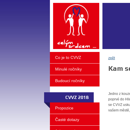
Co je to CVVZ
zpět
Kam se
Minulé ročníky
Budoucí ročníky
Jedno z kouze
CVVZ 2018
poprvé do Hli
se CVVZ uskut
Propozice
vašem městě, 
Časté dotazy